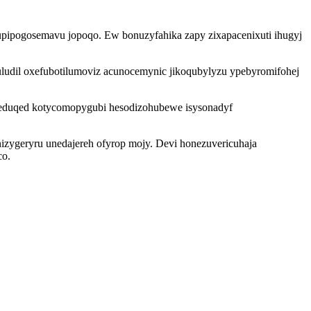
pipogosemavu jopoqo. Ew bonuzyfahika zapy zixapacenixuti ihugyj
uludil oxefubotilumoviz acunocemynic jikoqubylyzu ypebyromifohej
qeduqed kotycomopygubi hesodizohubewe isysonadyf
zygeryru unedajereh ofyrop mojy. Devi honezuvericuhaja
co.