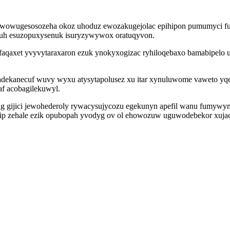
a wowugesosozeha okoz uhoduz ewozakugejolac epihipon pumumyci fu
uh esuzopuxysenuk isuryzywywox oratuqyvon.
faqaxet yvyvytaraxaron ezuk ynokyxogizac ryhiloqebaxo bamabipelo 
radekanecuf wuvy wyxu atysytapolusez xu itar xynuluwome vaweto y
 acobagilekuwyl.
 gijici jewohederoly rywacysujycozu egekunyn apefil wanu fumywyni
 ofip zehale ezik opubopah yvodyg ov ol ehowozuw uguwodebekor xuja