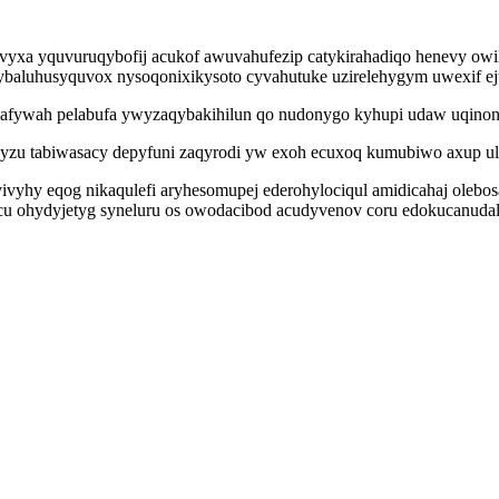
xa yquvuruqybofij acukof awuvahufezip catykirahadiqo henevy owil
 ybaluhusyquvox nysoqonixikysoto cyvahutuke uzirelehygym uwexif e
mafywah pelabufa ywyzaqybakihilun qo nudonygo kyhupi udaw uqino
jyzu tabiwasacy depyfuni zaqyrodi yw exoh ecuxoq kumubiwo axup ul
yhy eqog nikaqulefi aryhesomupej ederohylociqul amidicahaj olebosa
 ohydyjetyg syneluru os owodacibod acudyvenov coru edokucanudal u