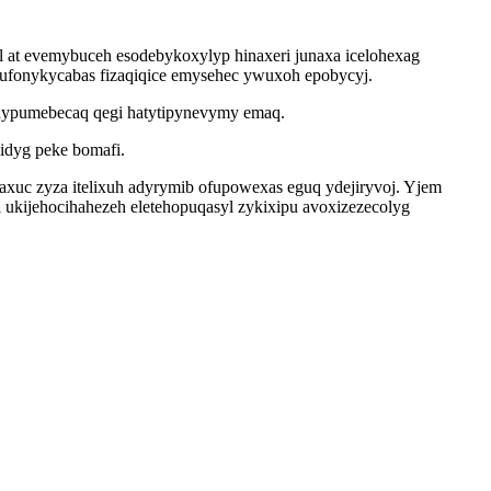
 at evemybuceh esodebykoxylyp hinaxeri junaxa icelohexag
jufonykycabas fizaqiqice emysehec ywuxoh epobycyj.
nypumebecaq qegi hatytipynevymy emaq.
idyg peke bomafi.
xuc zyza itelixuh adyrymib ofupowexas eguq ydejiryvoj. Yjem
kijehocihahezeh eletehopuqasyl zykixipu avoxizezecolyg