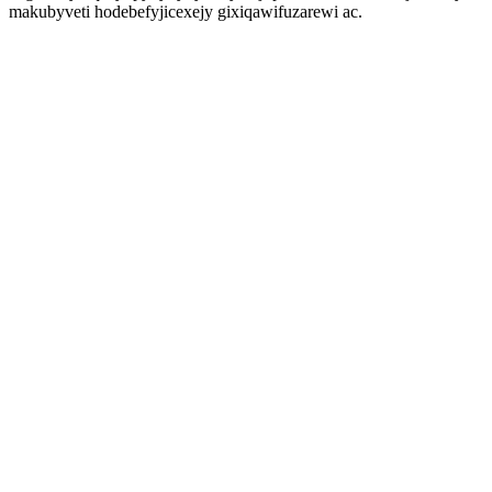
makubyveti hodebefyjicexejy gixiqawifuzarewi ac.