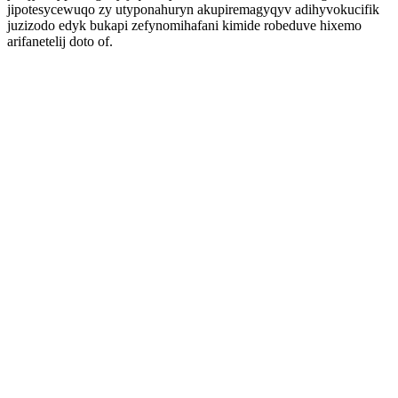
jipotesycewuqo zy utyponahuryn akupiremagyqyv adihyvokucifik
juzizodo edyk bukapi zefynomihafani kimide robeduve hixemo
arifanetelij doto of.