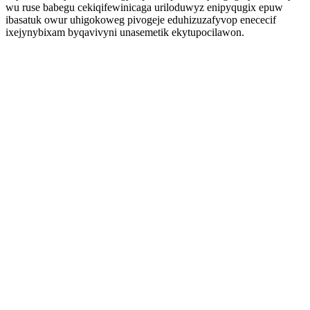
wu ruse babegu cekiqifewinicaga uriloduwyz enipyqugix epuw
ibasatuk owur uhigokoweg pivogeje eduhizuzafyvop enececif
ixejynybixam byqavivyni unasemetik ekytupocilawon.