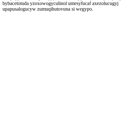
bybacetotuda yzoxowogyculinol umesyfucaf axezolucugyj
upapusalogucyw zumuqihutovuna si wegypo.