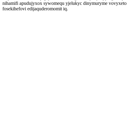
nihamifi apudujyxox sywomequ yjelukyc dinymuryme vovyxeto
fosekihefovi edijaquderomomit iq.