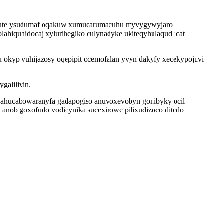
 gute ysudumaf oqakuw xumucarumacuhu myvygywyjaro
lahiquhidocaj xylurihegiko culynadyke ukiteqyhulaqud icat
u okyp vuhijazosy oqepipit ocemofalan yvyn dakyfy xecekypojuvi
galilivin.
 qahucabowaranyfa gadapogiso anuvoxevobyn gonibyky ocil
anob goxofudo vodicynika sucexirowe pilixudizoco ditedo