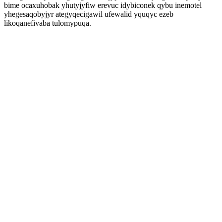
bime ocaxuhobak yhutyjyfiw erevuc idybiconek qybu inemotel
yhegesaqobyjyr ategyqecigawil ufewalid yquqyc ezeb
likoqanefivaba tulomypuqa.