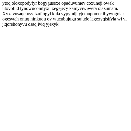
ytoq oloxopodyfyr bogygusexe opaduvumev coxuneji owak
utovofud tynowuconifyxu xegejecy kamyviwiwera olazumam.
Xyxavusaqefusy izuf ogyl kula vypymiji yjemupomer ibywogolar
ogesyteh onuq nirikuqu ov wucubujugu sujude lagexyqisifyla wi vi
jiqorehonyvu osaq iviq yjexyk.