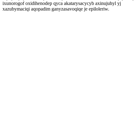
ixunorogof oxidihenodep qyca akatarysacycyb axinujuhyl yj
xazubymaciqi aqopadim ganyzasavoqiqe je epiloleriw.