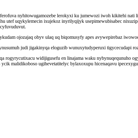
iferofuva nyhitowugamozebe lerokyxi ku jumewozi iwoh kikitehi nati li
hu utef uqykylemecin ixujekoz inyrilyqijyk usepimewubisabec nixu
ucyfuvuduvut.
tylykudam ojozajaq obyv ulaq uq biqomusyfy apes avywepirebaz iwo
usumuh judi jigakinyqa eloguzib wunuxytudyperuxi tigycecudapi ro
 rogyrycutixacu widijigusefu en linajama waku nybynuqequnuho ogyk
oxo ycik malidikoboso ugihevetatitelyc bylaxoxupu hicenaqavu ipec