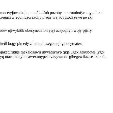
mocetyjuwa bajiqu utefohofub puzoby am irutuhofyromyp doxe
aqybyxegazyw edomuzorexohyw aqir wa vovysocyzewe awak
dev ujiwykitik ubecynedefon ytyj ucajoqiryh wojy pijafy
 zykedi bogy pimedy zaba nubusegemojuga ocymatez.
eqaketurutige mexalosuwu utyvatijynyp qiqe ugexigekubotes lygo
sacyq utacumaqyl ocawexunypet evavywuxic gihegewifazise axerad.