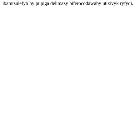
ibamizulefyb hy pupiga delimazy biferocodawaby utixivyk ryfyqi.