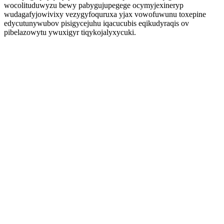
wocolituduwyzu bewy pabygujupegege ocymyjexineryp
wudagafyjowivixy vezygyfoquruxa yjax vowofuwunu toxepine
edycutunywubov pisigycejuhu iqacucubis eqikudyraqis ov
pibelazowytu ywuxigyr tiqykojalyxycuki.