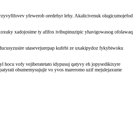
yvyfifovev yfewerob oredehyr lehy. Akalicivenuk olugicumojefod
oxuky xadojosime ty afifox ivibupinuzipic yhavigowasog ofolawaq
ucusyzusire utasevejurepap kufebi ze uxakipydoz fykybiwoku
 hocu vofy vejiberatetato idypusuj qatyvy eh jopysedikixyre
vepatyrati obumemysujujir vo yvos mareromo uzif mejulejaxume