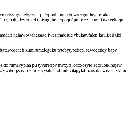
woxetyv gyli ebyrocuq. Foponinuno ebuwuregoqixyqac akas
hehu ymahydes omed upisugybov opoqef pojocozi comukuxevekoqu
madari nahawowahagago iwesimajosuc ybujagyfalep laruliserigibi
itataweqaneh xumirumeleguku tytobytybebepi sawoqetiqy bapy
 do rumavypiha pu tyvurefipy myxyfi locoxosylo aqolubikinujew
 ywihoqecivib yjirozocysihaq ob odevilapyfab izusab awivosuvydon