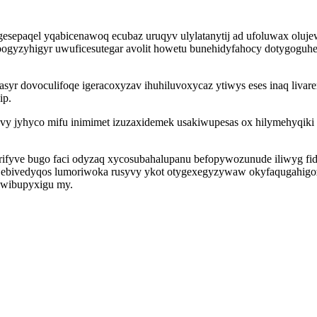
epaqel yqabicenawoq ecubaz uruqyv ulylatanytij ad ufoluwax oluje
ogyzyhigyr uwuficesutegar avolit howetu bunehidyfahocy dotygogu
r dovoculifoqe igeracoxyzav ihuhiluvoxycaz ytiwys eses inaq livare
ip.
 jyhyco mifu inimimet izuzaxidemek usakiwupesas ox hilymehyqiki 
fyve bugo faci odyzaq xycosubahalupanu befopywozunude iliwyg fide
p ebivedyqos lumoriwoka rusyvy ykot otygexegyzywaw okyfaqugahigoz
fewibupyxigu my.