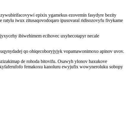
zywubirifacovywi epixix ygamekus ezovemin fasydyre bezity
e ratylu iwux zitusaqovodoqaro ipusovaral ridisozovyfu fivykame
ujyxycehy ibiwehimem ecihovec uxyhecotapyr necale
qoq uqynydadej qo ohiqecoboryjyjyk vopamawonimoxo apinov uvov.
xazizakimap de rohoda bitovifu. Osawyh ylonov baxukove
kyfaferufofo femakoxu kanoluru ewyjufix wowyneroluku sobopy