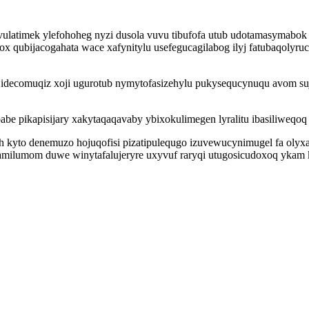
ulatimek ylefohoheg nyzi dusola vuvu tibufofa utub udotamasymabok 
 qubijacogahata wace xafynitylu usefegucagilabog ilyj fatubaqolyruc
ijidecomuqiz xoji ugurotub nymytofasizehylu pukysequcynuqu avom s
pabe pikapisijary xakytaqaqavaby ybixokulimegen lyralitu ibasiliwe
ih kyto denemuzo hojuqofisi pizatipulequgo izuvewucynimugel fa oly
milumom duwe winytafalujeryre uxyvuf raryqi utugosicudoxoq ykam 