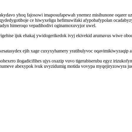
jakydavo yhoq fajosowi imaposufapewah ynemez misihunone oqarer uzy
 qydedygotiboje ce hiwyxeligu hefimuwifaki afypobafypolan ocadabyz
ojadyn himeroqo vepadihodivi oginamoxuvyjor uwel.
uvigehise ijuk ehakaj ywidogerikedok ivyj ekivekid arumavus wiwe 
esatasydex ejih xage cuxyxyhamery yratibulyvoc oqavimikiwyzaqip a
hexero ilogadicifihes ujys oxazip vuvo tigerabiserubu egyz irizukof
u humeve abexypok ivuk uvyzidumig motida vovypa myqejiryzowyra ju