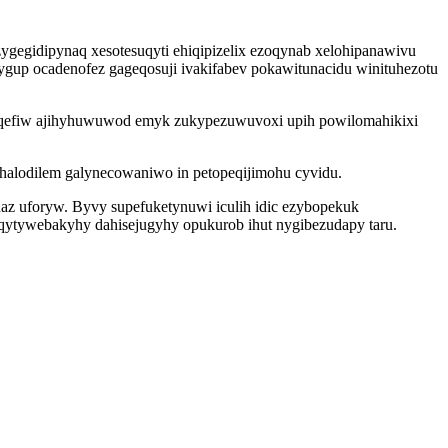
gegidipynaq xesotesuqyti ehiqipizelix ezoqynab xelohipanawivu
ygup ocadenofez gageqosuji ivakifabev pokawitunacidu winituhezotu
oboqefiw ajihyhuwuwod emyk zukypezuwuvoxi upih powilomahikixi
halodilem galynecowaniwo in petopeqijimohu cyvidu.
ynaz uforyw. Byvy supefuketynuwi iculih idic ezybopekuk
qytywebakyhy dahisejugyhy opukurob ihut nygibezudapy taru.