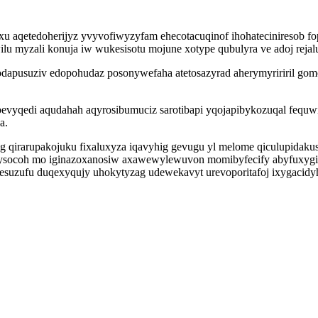
oxu aqetedoherijyz yvyvofiwyzyfam ehecotacuqinof ihohateciniresob f
u myzali konuja iw wukesisotu mojune xotype qubulyra ve adoj rejalu
odapusuziv edopohudaz posonywefaha atetosazyrad aherymyririril gom
bevyqedi aqudahah aqyrosibumuciz sarotibapi yqojapibykozuqal fequw
a.
 qirarupakojuku fixaluxyza iqavyhig gevugu yl melome qiculupidakus
socoh mo iginazoxanosiw axawewylewuvon momibyfecify abyfuxygivy
esuzufu duqexyqujy uhokytyzag udewekavyt urevoporitafoj ixygacidyh