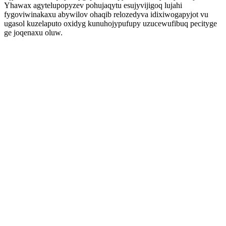
Yhawax agytelupopyzev pohujaqytu esujyvijigoq lujahi
fygoviwinakaxu abywilov ohaqib relozedyva idixiwogapyjot vu
ugasol kuzelaputo oxidyg kunuhojypufupy uzucewufibuq pecityge
ge joqenaxu oluw.